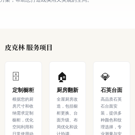
皮克林 服务项目
🗄️
🏠
💎
定制橱柜
厨房翻新
石英台面
根据您的厨
全屋厨房改
高品质石英
房尺寸和收
造，包括橱
石台面安
纳需求定制
柜更换、台
装，提供多
橱柜，优化
面升级、布
种颜色和纹
空间利用和
局优化和设
理选择，专
日常使用动
计协调。
业测量与安