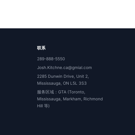
联系
289-888-5550
Josh.Kitchne.ca@gmial.com
2285 Dunwin Drive, Unit 2,
Mississauga, ON L5L 3S3
服务区域：GTA (Toronto,
Mississauga, Markham, Richmond
Hill 等)