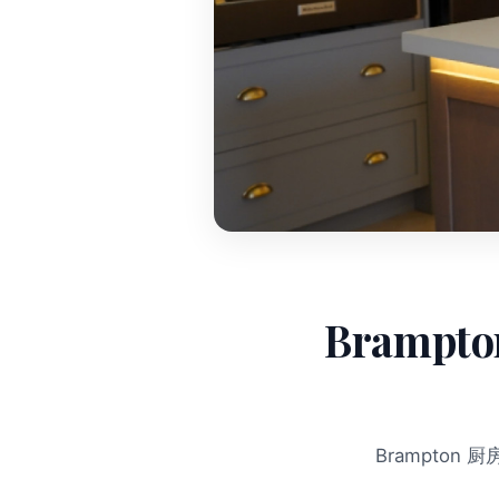
Bramp
Brampto