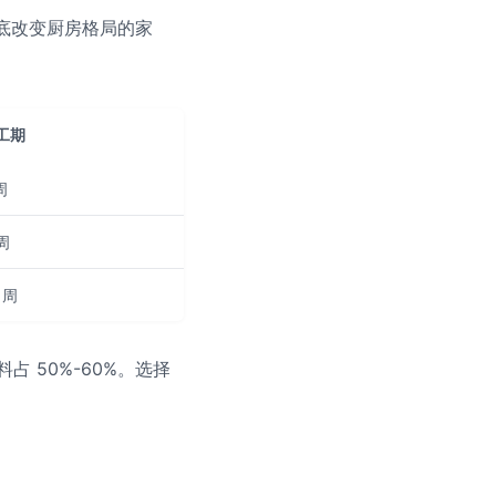
底改变厨房格局的家
工期
周
 周
 周
料占 50%-60%。选择