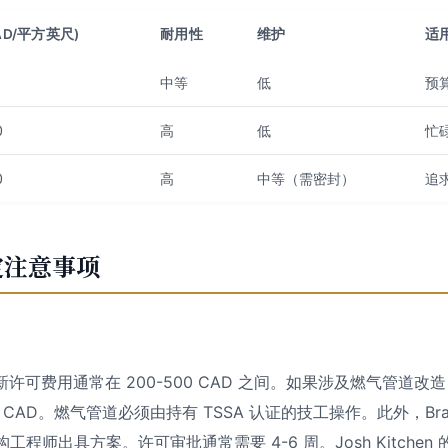
AD/平方英尺)
耐用性
维护
适
中等
低
预
0
高
低
忙
0
高
中等（需密封）
追
特定注意事项
房翻新许可费用通常在 200-500 CAD 之间。如果涉及燃气管道
0 CAD。燃气管道必须由持有 TSSA 认证的技工操作。此外，Bra
程师出具方案。许可审批通常需要 4-6 周。Josh Kitche