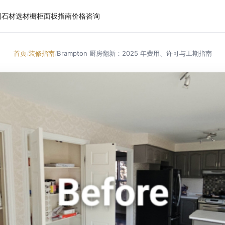
例
石材选材
橱柜面板
指南
价格
咨询
首页
装修指南
Brampton 厨房翻新：2025 年费用、许可与工期指南
/
/