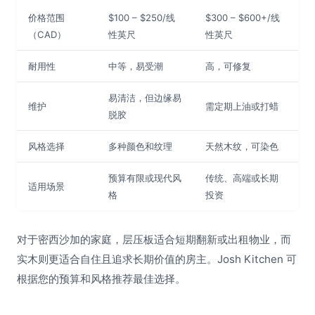
价格范围
$100 – $250/线
$300 – $600+/线
（CAD）
性英尺
性英尺
耐用性
中等，易受潮
高，可修复
易清洁，但边缘易
维护
需定期上油或打蜡
脱胶
风格选择
多种颜色和纹理
天然木纹，可染色
预算有限或现代风
传统、高端或长期
适用场景
格
投资
对于密西沙加的家庭，层压板适合短期翻新或出租物业，而
实木则更适合自住且追求长期价值的房主。Josh Kitchen 可
根据您的预算和风格推荐最佳选择。