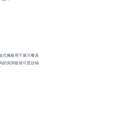
放式搁板用于展示餐具
钩的洞洞板墙可悬挂锅