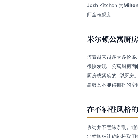
Josh Kitchen 为
Milto
师全程规划。
米尔顿公寓厨
随着越来越多大多伦多
很快发现，公寓厨房面
厨房或紧凑的L型厨房
高效又不显得拥挤的空
在不牺牲风格
收纳并不意味杂乱。通
出式搁板让你轻松取用