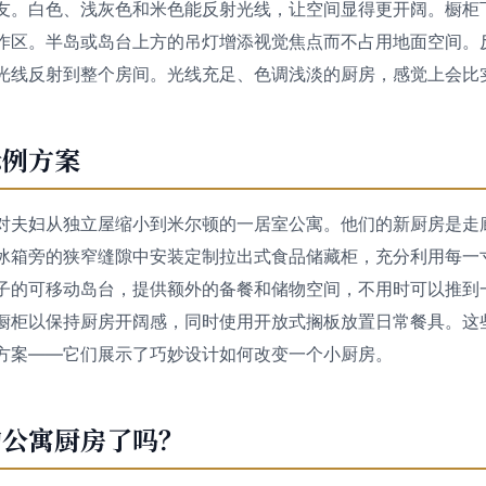
友。白色、浅灰色和米色能反射光线，让空间显得更开阔。橱柜下
作区。半岛或岛台上方的吊灯增添视觉焦点而不占用地面空间。
光线反射到整个房间。光线充足、色调浅淡的厨房，感觉上会比
示例方案
对夫妇从独立屋缩小到米尔顿的一居室公寓。他们的新厨房是走
冰箱旁的狭窄缝隙中安装定制拉出式食品储藏柜，充分利用每一
子的可移动岛台，提供额外的备餐和储物空间，不用时可以推到
橱柜以保持厨房开阔感，同时使用开放式搁板放置日常餐具。这
方案——它们展示了巧妙设计如何改变一个小厨房。
的公寓厨房了吗？