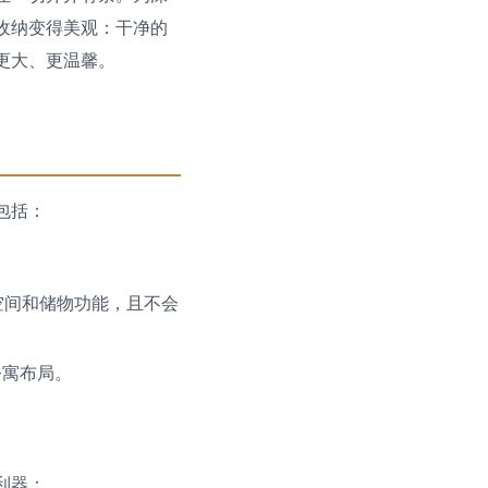
收纳变得美观：干净的
更大、更温馨。
包括：
。
空间和储物功能，且不会
公寓布局。
利器：