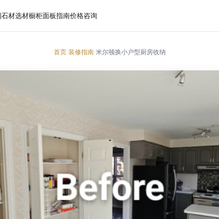
例
石材选材
橱柜面板
指南
价格
咨询
首页
装修指南
米尔顿换小户型厨房收纳
/
/