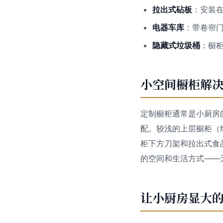
拉出式砧板
：安装
电器车库
：带卷帘
隐藏式垃圾桶
：橱
小空间橱柜解
定制橱柜通常是小厨房
配。较浅的上层橱柜（
柜下方刀架和拉出式食品储
的空间和生活方式——
让小厨房显大