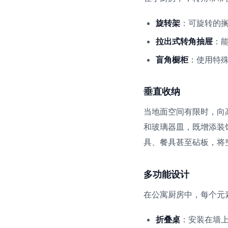
旋转架
：可旋转的
拉出式转角抽屉
：
盲角橱柜
：使用特
垂直收纳
当地面空间有限时，向
和玻璃器皿，既增添装
具、餐具甚至砧板，将
多功能设计
在公寓厨房中，每个元
折叠桌
：安装在墙