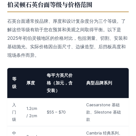
伯灵顿石英台面等级与价格范围
石英台面通常按品牌、厚度和设计复杂度分为三个等级。了
解这些等级有助于您在预算和美观之间取得平衡。以下是
2025年初伯灵顿地区的价格对比，包括测量、切割、安装和
基础抛光。实际价格因台面尺寸、边缘造型、后挡板高度和
现场条件而异。
每平方英尺价
等
厚度
格（加元，含
典型品牌系列
级
安装）
入
Caesarstone 基础
1.2cm
门
$55 – $70
款、Silestone 基础
/ 2cm
级
款
中
Cambria 经典系列、