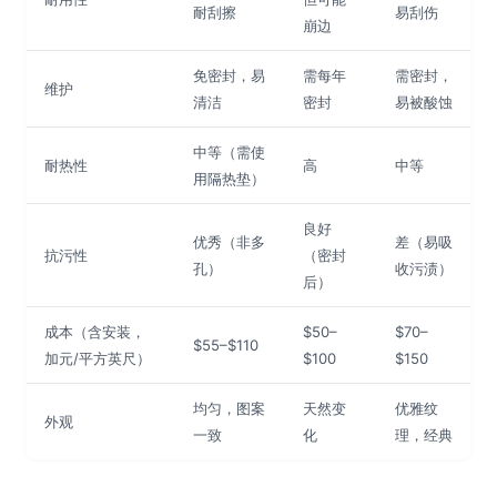
耐刮擦
易刮伤
崩边
免密封，易
需每年
需密封，
维护
清洁
密封
易被酸蚀
中等（需使
耐热性
高
中等
用隔热垫）
良好
优秀（非多
差（易吸
抗污性
（密封
孔）
收污渍）
后）
成本（含安装，
$50–
$70–
$55–$110
加元/平方英尺）
$100
$150
均匀，图案
天然变
优雅纹
外观
一致
化
理，经典