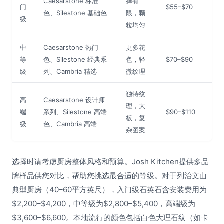
Caesarstone 标准
择有
门
$55–$70
色、Silestone 基础色
限，颗
级
粒均匀
中
Caesarstone 热门
更多花
等
色、Silestone 经典系
色，轻
$70–$90
级
列、Cambria 精选
微纹理
独特纹
高
Caesarstone 设计师
理，大
端
系列、Silestone 高端
$90–$110
板，复
级
色、Cambria 高端
杂图案
选择时请考虑厨房整体风格和预算。Josh Kitchen提供多品
牌样品供您对比，帮助您挑选最合适的等级。对于列治文山
典型厨房（40–60平方英尺），入门级石英石含安装费用为
$2,200–$4,200，中等级为$2,800–$5,400，高端级为
$3,600–$6,600。本地流行的颜色包括白色大理石纹（如卡