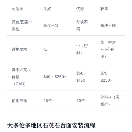
耐刮擦
良好
优秀
较差
颜色/图案一
每块不
高度一致
每块不同
致性
同
高（密封
中（密
维护要求
低
+小心使
封）
用）
每平方英尺
$50 -
$70 -
价格
$40 - $250+
$150
$250+
（CAD）
20年+（需
使用寿命
25年+
30年+
维护）
大多伦多地区石英石台面安装流程