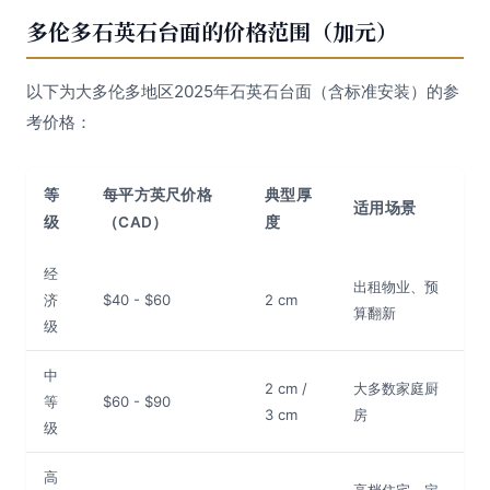
多伦多石英石台面的价格范围（加元）
以下为大多伦多地区2025年石英石台面（含标准安装）的参
考价格：
等
每平方英尺价格
典型厚
适用场景
级
（CAD）
度
经
出租物业、预
济
$40 - $60
2 cm
算翻新
级
中
2 cm /
大多数家庭厨
等
$60 - $90
3 cm
房
级
高