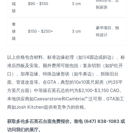
高档住宅、定
端
$90 - $150
3 cm
制厨房
级
奢
豪华项目、独
侈
$150 - $250+
3 cm
特设计
级
以上价格包含材料、标准边缘处理（如1/4圆边或斜边）、标
准后挡板及安装。额外费用可能包括：复杂切割（如炉灶开
口）、加厚边缘、特殊边缘形状（如牛鼻边）、拆除旧台
面、管道改造等。在GTA，典型的10x10英尺厨房（约35平
方英尺台面）中等级石英石总价约为$2,100-$3,150 CAD。
本地供应商如Caesarstone和Cambria广泛可用，GTA加工
商如Josh Kitchen提供有竞争力的价格。
获取多伦多石英石台面免费报价。致电 (647) 838-1083 或
访问我们的展厅。