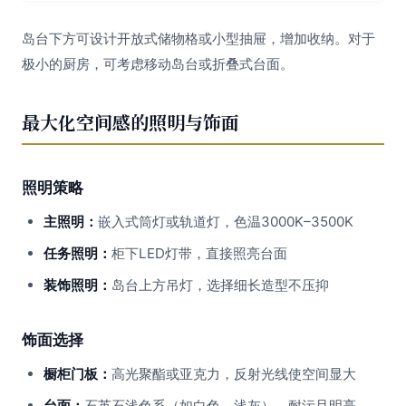
岛台下方可设计开放式储物格或小型抽屉，增加收纳。对于
极小的厨房，可考虑移动岛台或折叠式台面。
最大化空间感的照明与饰面
照明策略
主照明：
嵌入式筒灯或轨道灯，色温3000K–3500K
任务照明：
柜下LED灯带，直接照亮台面
装饰照明：
岛台上方吊灯，选择细长造型不压抑
饰面选择
橱柜门板：
高光聚酯或亚克力，反射光线使空间显大
台面：
石英石浅色系（如白色、浅灰），耐污且明亮