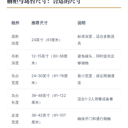
橱柜与岛台尺寸：合适的尺寸
组件
推荐尺寸
说明
底柜
标准深度，适合多数器
24英寸（61厘米）
深度
具
吊柜
12–15英寸（30–38厘
避免碰头，同时提供足
深度
米）
够储物
岛台
24–30英寸（61–76厘
最小宽度，保证两侧通
宽度
米）
道
岛台
36–48英寸（91–122
适合1–2人用餐或备餐
长度
厘米）
走道
36–42英寸（91–107
确保开门和通行顺畅
宽度
厘米）