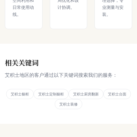
空间利用和
局优化和设
理选择，专
日常使用动
计协调。
业测量与安
线。
装。
相关关键词
艾积士地区的客户通过以下关键词搜索我们的服务：
艾积士橱柜
艾积士定制橱柜
艾积士厨房翻新
艾积士台面
艾积士装修