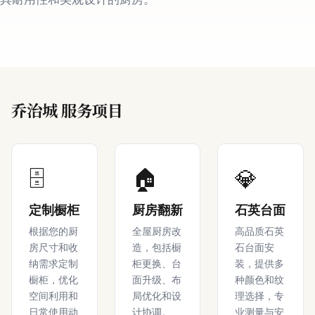
乔治城 服务项目
🗄️
🏠
💎
定制橱柜
厨房翻新
石英台面
根据您的厨
全屋厨房改
高品质石英
房尺寸和收
造，包括橱
石台面安
纳需求定制
柜更换、台
装，提供多
橱柜，优化
面升级、布
种颜色和纹
空间利用和
局优化和设
理选择，专
日常使用动
计协调。
业测量与安