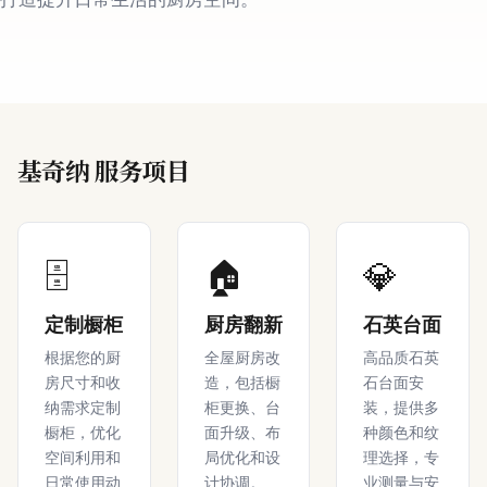
基奇纳 服务项目
🗄️
🏠
💎
定制橱柜
厨房翻新
石英台面
根据您的厨
全屋厨房改
高品质石英
房尺寸和收
造，包括橱
石台面安
纳需求定制
柜更换、台
装，提供多
橱柜，优化
面升级、布
种颜色和纹
空间利用和
局优化和设
理选择，专
日常使用动
计协调。
业测量与安