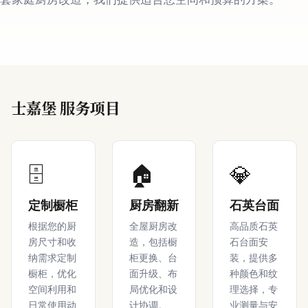
士嘉堡 服务项目
🗄️
🏠
💎
定制橱柜
厨房翻新
石英台面
根据您的厨
全屋厨房改
高品质石英
房尺寸和收
造，包括橱
石台面安
纳需求定制
柜更换、台
装，提供多
橱柜，优化
面升级、布
种颜色和纹
空间利用和
局优化和设
理选择，专
日常使用动
计协调。
业测量与安