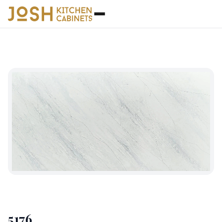
石英石
◆
5176