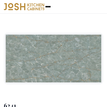
石英石
◆
6241