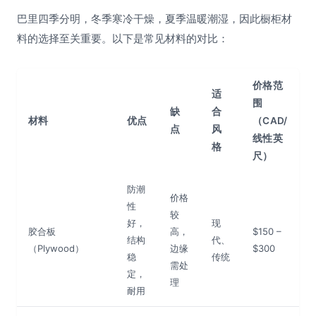
巴里四季分明，冬季寒冷干燥，夏季温暖潮湿，因此橱柜材
料的选择至关重要。以下是常见材料的对比：
价格范
适
围
缺
合
材料
优点
（CAD/
点
风
线性英
格
尺）
防潮
价格
性
较
好，
现
胶合板
高，
$150 –
结构
代、
（Plywood）
边缘
$300
稳
传统
需处
定，
理
耐用