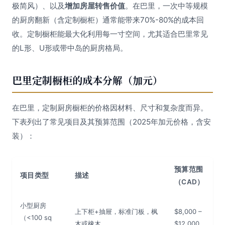
极简风）、以及
增加房屋转售价值
。在巴里，一次中等规模
的厨房翻新（含定制橱柜）通常能带来70%-80%的成本回
收。定制橱柜能最大化利用每一寸空间，尤其适合巴里常见
的L形、U形或带中岛的厨房格局。
巴里定制橱柜的成本分解（加元）
在巴里，定制厨房橱柜的价格因材料、尺寸和复杂度而异。
下表列出了常见项目及其预算范围（2025年加元价格，含安
装）：
预算范围
项目类型
描述
（CAD）
小型厨房
上下柜+抽屉，标准门板，枫
$8,000 –
（<100 sq
木或橡木
$12,000