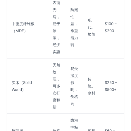
表面
光
防潮
滑，
性
现
中密度纤维板
易于
差，
$100 –
代、
（MDF）
涂
承重
$200
极简
漆，
能力
经济
弱
实惠
天然
易受
纹
湿度
理，
传
实木（Solid
影
$250 –
可多
统、
Wood）
响，
$500+
次打
乡村
价格
磨翻
高
新
防潮
性极
刨花板
价格
预算
$60 –