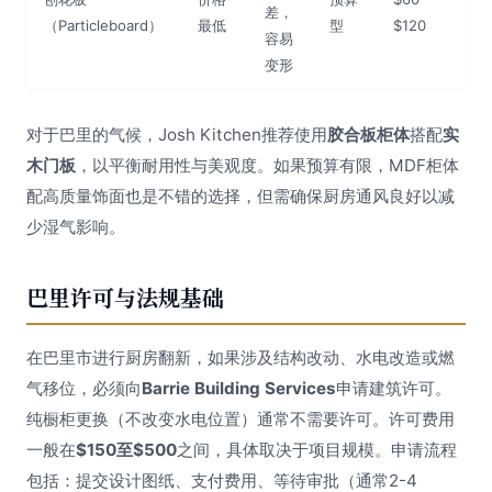
差，
（Particleboard）
最低
型
$120
容易
变形
对于巴里的气候，Josh Kitchen推荐使用
胶合板柜体
搭配
实
木门板
，以平衡耐用性与美观度。如果预算有限，MDF柜体
配高质量饰面也是不错的选择，但需确保厨房通风良好以减
少湿气影响。
巴里许可与法规基础
在巴里市进行厨房翻新，如果涉及结构改动、水电改造或燃
气移位，必须向
Barrie Building Services
申请建筑许可。
纯橱柜更换（不改变水电位置）通常不需要许可。许可费用
一般在
$150至$500
之间，具体取决于项目规模。申请流程
包括：提交设计图纸、支付费用、等待审批（通常2-4