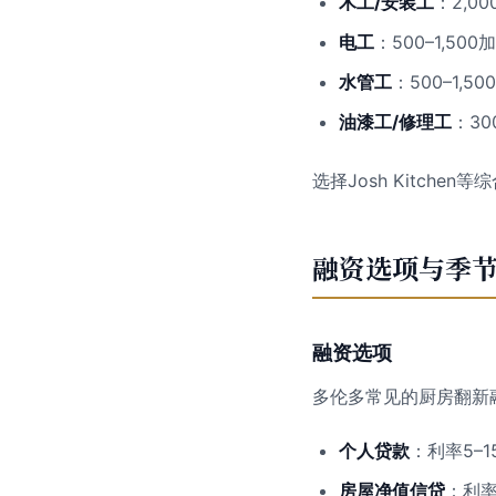
木工/安装工
：2,0
电工
：500–1,5
水管工
：500–1
油漆工/修理工
：3
选择Josh Kitch
融资选项与季
融资选项
多伦多常见的厨房翻新
个人贷款
：利率5–
房屋净值信贷
：利率