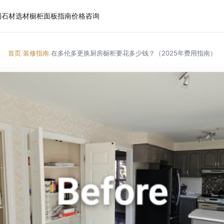
例
石材选材
橱柜面板
指南
价格
咨询
首页
装修指南
在多伦多更换厨房橱柜要花多少钱？（2025年费用指南）
/
/