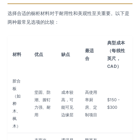
选择合适的橱柜材料对于耐用性和美观性至关重要。以下是
两种最常见选项的比较：
典型成本
最适
（每线性
材料
优点
缺点
合
英尺，
CAD）
胶合
板
坚固、防
成本较
高使用
（如
潮、握钉
高，可
率厨
$150 -
桦
力强、耐
能可见
房、定
$300
木、
用
边缘层
制项目
枫
木）