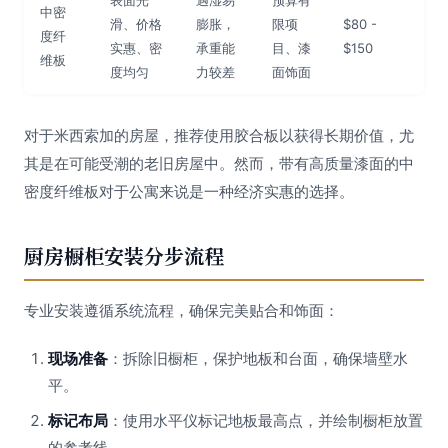
表面光
遇湿易
预算有
中密
滑、价格
膨胀，
限项
$80 -
度纤
实惠、密
承重能
目、漆
$150
维板
度均匀
力较差
面饰面
对于米西索加的房屋，推荐使用胶合板以获得长期价值，尤
其是在可能受潮的老旧房屋中。然而，带有高质量漆面的中
密度纤维板对于公寓来说是一种经济实惠的选择。
厨房橱柜安装分步流程
专业安装遵循系统流程，确保完美贴合和饰面：
现场准备
：拆除旧橱柜，保护地板和台面，确保墙壁水
平。
标记布局
：使用水平仪标记地板最高点，并绘制橱柜放置
的参考线。