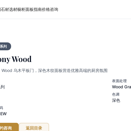
例
石材选材
橱柜面板
指南
价格
咨询
系列
ony Wood
ny Wood 乌木平板门，深色木纹面板营造优雅高端的厨房氛围
表面处理
系列
Wood Gra
色调
深色
码
-EW
约咨询
返回目录