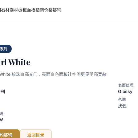
例
石材选材
橱柜面板
指南
价格
咨询
系列
rl White
rl White 珍珠白高光门，亮面白色面板让空间更显明亮宽敞
表面处理
系列
Glossy
色调
浅色
码
PW
约咨询
返回目录