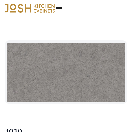
石英石
◆
4030