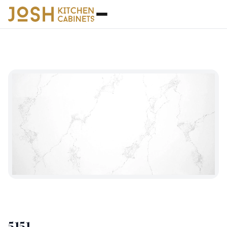
石英石
◆
5151