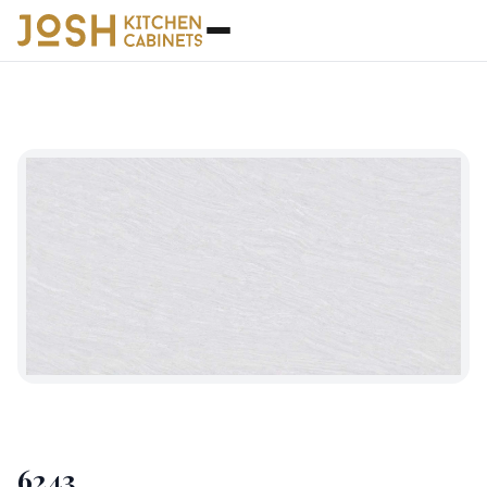
石英石
◆
6243