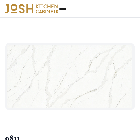
石英石
◆
9811