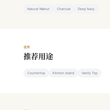
Natural Walnut
Charcoal
Deep Navy
适用
推荐用途
Countertop
Kitchen Island
Vanity Top