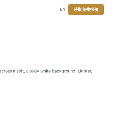
获取免费报价
EN
y across a soft, cloudy white background. Lighter,