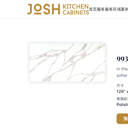
首页
服务
服务区域
案
石
◆
99
In thi
softer
尺寸
126" 
表面处
Polis
预