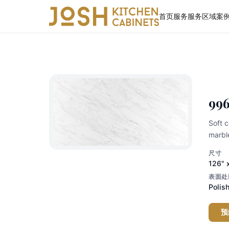
首页
服务
服务区域
案
石
◆
99
Soft c
marbl
尺寸
126" 
表面处
Polis
预