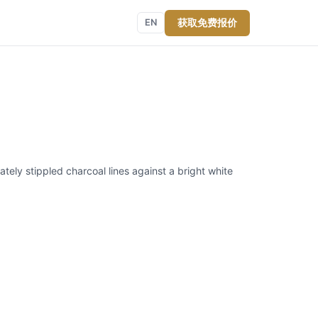
获取免费报价
EN
ately stippled charcoal lines against a bright white