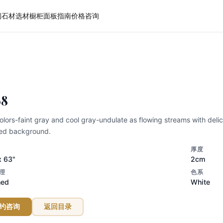
例
石材选材
橱柜面板
指南
价格
咨询
英石
68
olors-faint gray and cool gray-undulate as flowing streams with delic
ed background.
厚度
x 63"
2cm
理
色系
hed
White
约咨询
返回目录