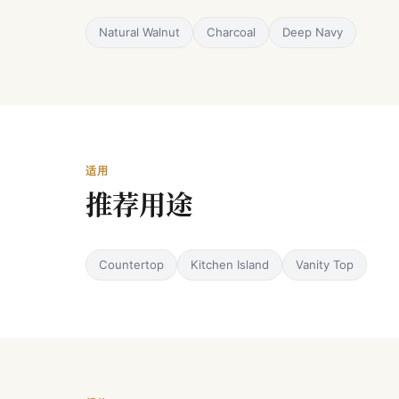
Natural Walnut
Charcoal
Deep Navy
适用
推荐用途
Countertop
Kitchen Island
Vanity Top